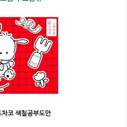
 포차코 색칠공부도안