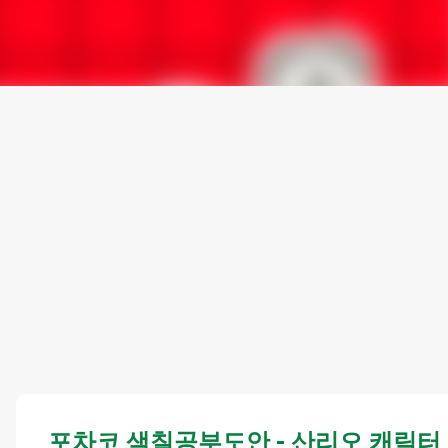
포차코 색칠공부도안 - 산리오 캐릭터