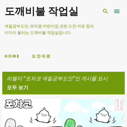
기본 콘텐츠로 건너뛰기
도깨비불 작업실
색칠공부도안, 유치원 어린이집 관련 도안 자료 등의
이미지 올리는 도깨비불 작업실입니다.
H O M E
도 안 자 료
라벨이
포차코 색칠공부도안
인 게시물 표시
모두 보기
글