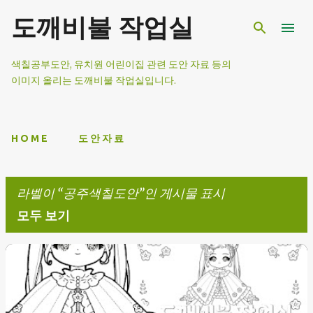
기본 콘텐츠로 건너뛰기
도깨비불 작업실
색칠공부도안, 유치원 어린이집 관련 도안 자료 등의
이미지 올리는 도깨비불 작업실입니다.
H O M E
도 안 자 료
라벨이
공주색칠도안
인 게시물 표시
모두 보기
글