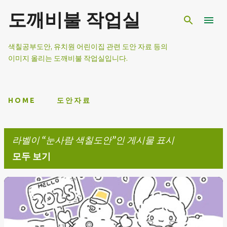
기본 콘텐츠로 건너뛰기
도깨비불 작업실
색칠공부도안, 유치원 어린이집 관련 도안 자료 등의
이미지 올리는 도깨비불 작업실입니다.
H O M E
도 안 자 료
라벨이
눈사람 색칠도안
인 게시물 표시
모두 보기
글