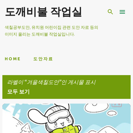
기본 콘텐츠로 건너뛰기
도깨비불 작업실
색칠공부도안, 유치원 어린이집 관련 도안 자료 등의
이미지 올리는 도깨비불 작업실입니다.
H O M E
도 안 자 료
라벨이
겨울색칠도안
인 게시물 표시
모두 보기
글