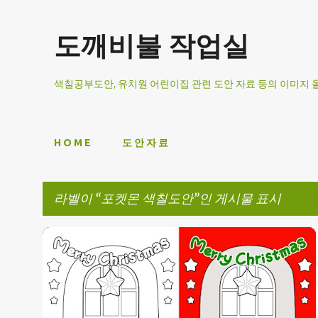
도깨비불 작업실
색칠공부도안, 유치원 어린이집 관련 도안 자료 등의 이미지
H O M E
도 안 자 료
라벨이
포켓몬 색칠도안
인 게시물 표시
글
겨울도안
도안자료
크리스마스 도안
+
2