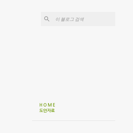
H O M E
도안자료